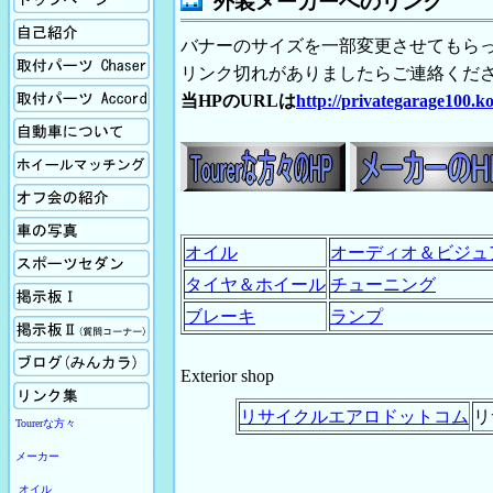
外装メーカーへのリンク
自己紹介
バナーのサイズを一部変更させてもらっ
取付パーツの紹介Chaser
リンク切れがありましたらご連絡くだ
取付パーツの紹介Accord
当HPのURLは
http://privategarage100.ko
自動車について
ホイールマッチング
オフ会の紹介
車の写真
オイル
オーディオ＆ビジュ
スポーツセダン
タイヤ＆ホイール
チューニング
掲示板Ⅰ
ブレーキ
ランプ
掲示板Ⅱ
ブログ
Exterior shop
リンク
リサイクルエアロドットコム
リ
Tourerな方々
メーカー
オイル