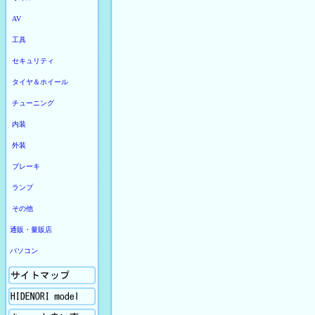
AV
工具
セキュリティ
タイヤ＆ホイール
チューニング
内装
外装
ブレーキ
ランプ
その他
通販・量販店
パソコン
サイトマップ
Hidenori model
ちょっと良い事