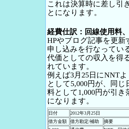
これは決算時に差し引
とになります。
経費仕訳：回線使用料
HPやブログ記事を更
申し込みを行なってい
代価としての収入を得
れています。
例えば3月25日にNN
として5,000円が、同じ
料として1,000円が
になります。
日付
2012年3月25日
借方金額
借方勘定/補助
摘要