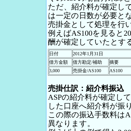
ただ、紹介料が確定し
は一定の日数が必要と
売掛金として処理を行
例えばAS100を見ると20
酬が確定していたとす
日付
2012年1月31日
借方金額
借方勘定/補助
摘要
3,000
売掛金/AS100
AS100
売掛仕訳：紹介料振込
ASPの紹介料が確定し
した口座へ紹介料が振
この際の振込手数料はA
異なります。