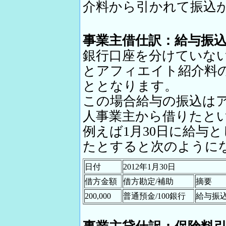
介料から引かれて振込
事業主借仕訳：給与振
銀行口座を分けていな
とアフィエイト紹介料
ととなります。
この場合給与の振込は
人事業主から借りたと
例えば1月30日に給与と
たとすると次のように
日付
2012年1月30日
借方金額
借方勘定/補助
摘要
200,000
普通預金/100銀行
給与振