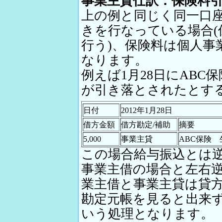
事業主貸仕訳：保険料
上の例と同じく同一口
きを行なっている場合(
行う)、保険料は個人事
なります。
例えば1月28日にABC保
が引き落とされたとす
日付
2012年1月28日
借方金額
借方勘定/補助
摘要
5,000
事業主貸
ABC保険
この場合給与振込とは
事業主借の場合と左右
業主借と事業主貸は貸
勘定元帳を見ると出来
いう処理となります。