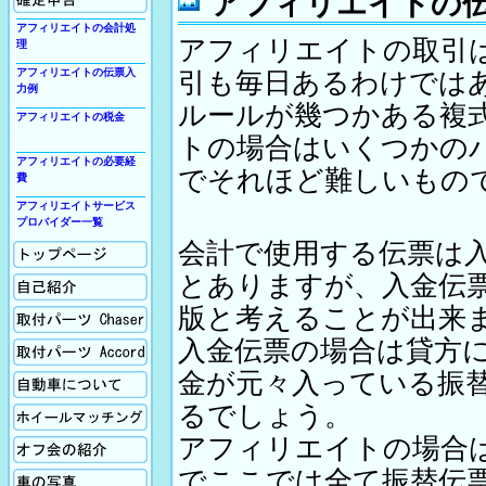
アフィリエイトの
アフィリエイトの会計処
アフィリエイトの取引
理
アフィリエイトの伝票入
引も毎日あるわけでは
力例
ルールが幾つかある複
アフィリエイトの税金
トの場合はいくつかの
アフィリエイトの必要経
でそれほど難しいもの
費
アフィリエイトサービス
プロバイダー一覧
会計で使用する伝票は
ホーム
とありますが、入金伝
自己紹介
版と考えることが出来
取付パーツの紹介Chaser
入金伝票の場合は貸方
取付パーツの紹介Accord
金が元々入っている振
自動車について
るでしょう。
ホイールマッチング
アフィリエイトの場合
オフ会の紹介
でここでは全て振替伝
車の写真