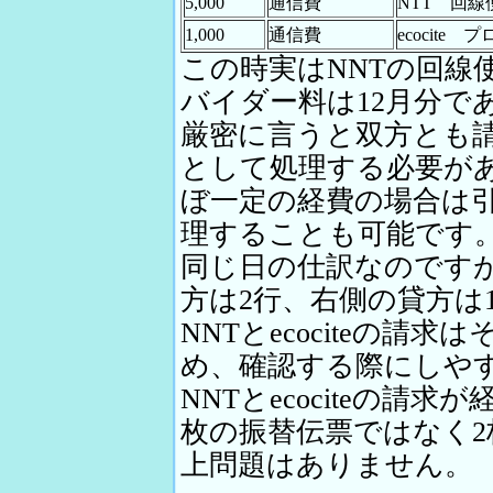
5,000
通信費
NTT 回線
1,000
通信費
ecocite
この時実はNNTの回線使用
バイダー料は12月分で
厳密に言うと双方とも
として処理する必要が
ぼ一定の経費の場合は
理することも可能です。
同じ日の仕訳なのです
方は2行、右側の貸方は
NNTとecociteの請
め、確認する際にしや
NNTとecociteの請
枚の振替伝票ではなく
上問題はありません。