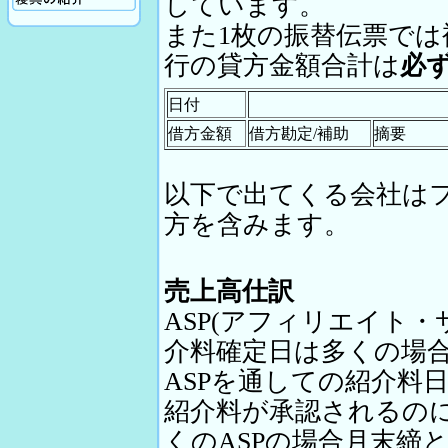
しています。
また1枚の振替伝票では
行の貸方金額合計は
必
日付
借方金額
借方勘定/補助
摘要
以下で出てくる会社は
方を含みます。
売上高仕訳
ASP(アフィリエイト
介料確定日は多くの場
ASPを通しての紹介料
紹介料が承認されるの
くのASPの場合月末締