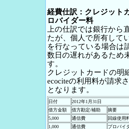
経費仕訳：クレジット
ロバイダー料
上の仕訳では銀行から
たが、個人で所有して
を行なっている場合は
数日の遅れがあるため
す。
クレジットカードの明細
ecociteの利用料が
となります。
日付
2012年1月31日
借方金額
借方勘定/補助
摘要
5,000
通信費
回線使用料
1,000
通信費
プロバイダー料