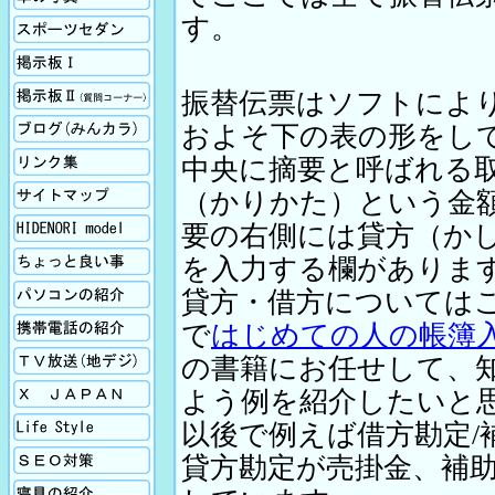
す。
スポーツセダン
掲示板Ⅰ
掲示板Ⅱ
振替伝票はソフトによ
ブログ
およそ下の表の形をし
リンク
中央に摘要と呼ばれる
サイトマップ
（かりかた）という金
Hidenori model
要の右側には貸方（か
ちょっと良い事
を入力する欄がありま
パソコンの紹介
貸方・借方については
携帯電話
で
はじめての人の帳簿
TV放送
の書籍にお任せして、
X Japan
よう例を紹介したいと
生活向上
以後で例えば借方勘定/補
SEO対策
貸方勘定が売掛金、補助
寝具の紹介