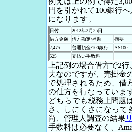
例えば上の例で得た3,00
円を引かれて100銀行
になります。
日付
2012年2月25日
借方金額
借方勘定/補助
摘要
2,475
普通預金/100銀行
AS100
525
支払い手数料
上記例の場合借方で2行
夫なのですが、売掛金の3
で処理されるため、借方
の仕方を行なっていま
どちらでも税務上問題
さ、しにくさになって
尚、管理人調査の結果
手数料は必要なく、Ama